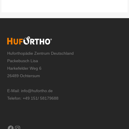
Huforthopädie Zentrum Deutschland
Packebusch Lisa
Harkefelder Weg 6
26489 Ochtersum
E-Mail:
info@hufortho.de
Telefon: +49 151/ 58179688
Facebook
Instagram