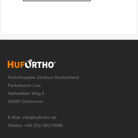
Huforthopädie Zentrum Deutschland
Packebusch Lisa
Harkefelder Weg 6
26489 Ochtersum
E-Mail:
info@hufortho.de
Telefon: +49 151/ 58179688