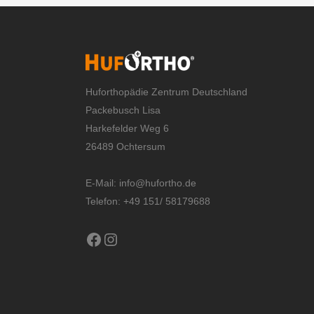
Huforthopädie Zentrum Deutschland
Packebusch Lisa
Harkefelder Weg 6
26489 Ochtersum
E-Mail:
info@hufortho.de
Telefon: +49 151/ 58179688
Facebook
Instagram