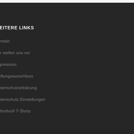
EITERE LINKS
ntakt
r stellen uns vor
mpressum
ftungsausschluss
tenschutzerklärung
tenschutz Einstellungen
fortho® T-Shirts