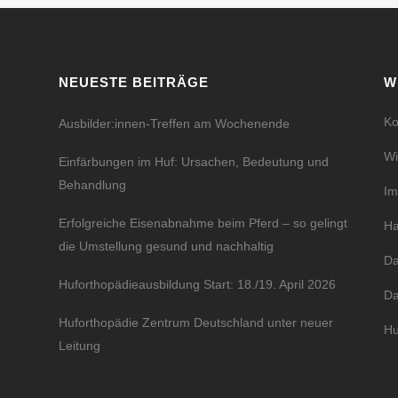
NEUESTE BEITRÄGE
W
Ko
Ausbilder:innen-Treffen am Wochenende
Wi
Einfärbungen im Huf: Ursachen, Bedeutung und
Behandlung
I
Erfolgreiche Eisenabnahme beim Pferd – so gelingt
Ha
die Umstellung gesund und nachhaltig
Da
Huforthopädieausbildung Start: 18./19. April 2026
Da
Huforthopädie Zentrum Deutschland unter neuer
Hu
Leitung