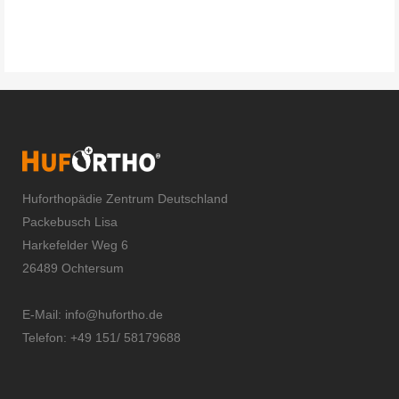
Huforthopädie Zentrum Deutschland
Packebusch Lisa
Harkefelder Weg 6
26489 Ochtersum
E-Mail:
info@hufortho.de
Telefon: +49 151/ 58179688