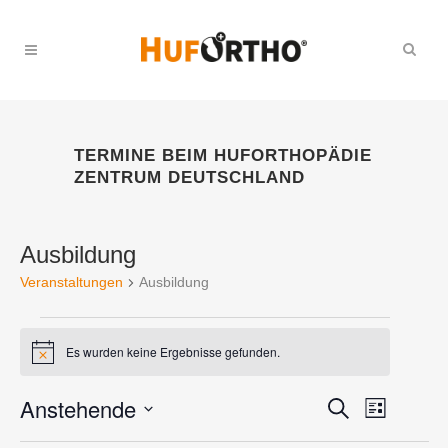
TERMINE BEIM HUFORTHOPÄDIE
ZENTRUM DEUTSCHLAND
Ausbildung
Veranstaltungen
Ausbildung
VERANSTALTUNGEN
Es wurden keine Ergebnisse gefunden.
Hinweis
Anstehende
VERANS
VERANST
Suche
Liste
ANSICH
Datum
SUCHE
NAVIGA