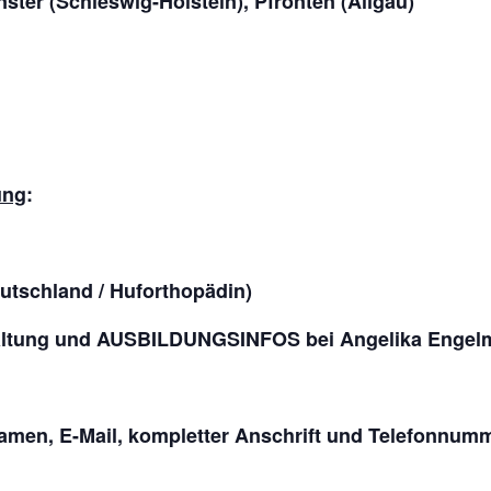
r (Schleswig-Holstein), Pfronten (Allgäu)
ung
:
utschland / Huforthopädin)
ltung und AUSBILDUNGSINFOS bei Angelika Engel
amen, E-Mail, kompletter Anschrift und Telefonnum