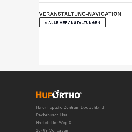
VERANSTALTUNG-NAVIGATION
« ALLE VERANSTALTUNGEN
Huforthopädie Zentrum Deutschland
Packebusch Lisa
Harkefelder Weg 6
26489 Ochtersum