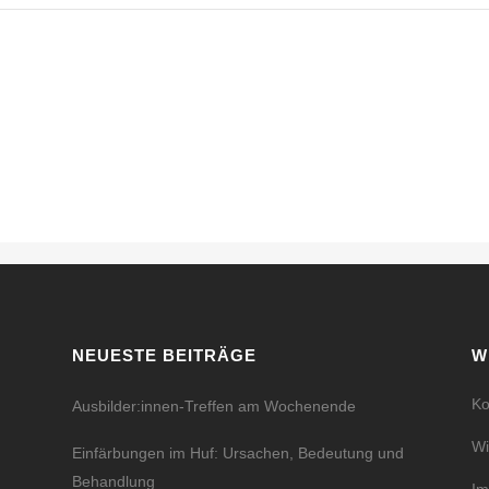
NEUESTE BEITRÄGE
W
Ko
Ausbilder:innen-Treffen am Wochenende
Wi
Einfärbungen im Huf: Ursachen, Bedeutung und
Behandlung