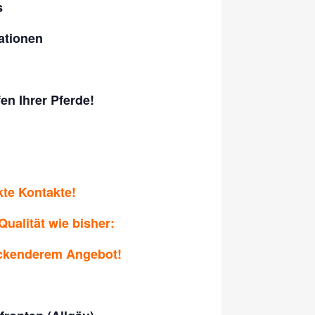
s
ationen
n Ihrer Pferde!
kte Kontakte!
ualität wie bisher:
deckenderem Angebot!