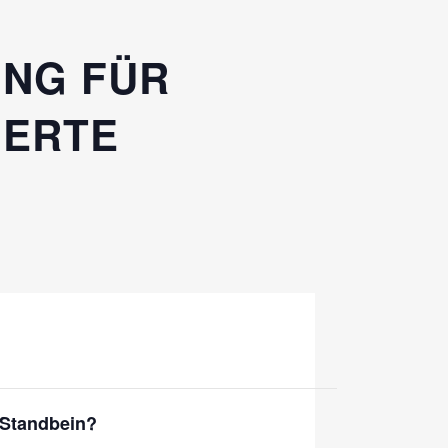
UNG FÜR
IERTE
 Standbein?