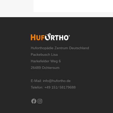
Huforthopädie Zentrum Deutschland
Packebusch Lisa
Harkefelder Weg 6
26489 Ochtersum
E-Mail:
info@hufortho.de
Telefon: +49 151/ 58179688
Facebook
Instagram