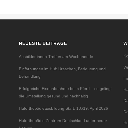
NEUESTE BEITRÄGE
W
Ko
Ausbilder:innen-Treffen am Wochenende
Wi
Einfärbungen im Huf: Ursachen, Bedeutung und
Behandlung
I
Erfolgreiche Eisenabnahme beim Pferd – so gelingt
Ha
die Umstellung gesund und nachhaltig
Da
Huforthopädieausbildung Start: 18./19. April 2026
Da
Huforthopädie Zentrum Deutschland unter neuer
Hu