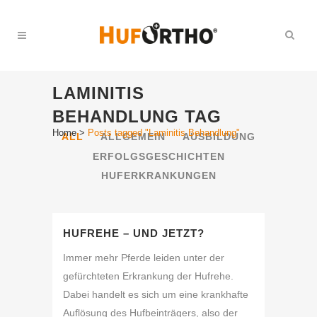
LAMINITIS
BEHANDLUNG TAG
Home
>
Posts tagged "Laminitis Behandlung"
ALL
ALLGEMEIN
AUSBILDUNG
ERFOLGSGESCHICHTEN
HUFERKRANKUNGEN
HUFREHE – UND JETZT?
Immer mehr Pferde leiden unter der
gefürchteten Erkrankung der Hufrehe.
Dabei handelt es sich um eine krankhafte
Auflösung des Hufbeinträgers, also der