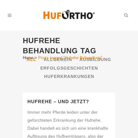
HUFREHE
BEHANDLUNG TAG
Home
>
Posts tagged "Hufrehe Behandlung"
ALL
ALLGEMEIN
AUSBILDUNG
ERFOLGSGESCHICHTEN
HUFERKRANKUNGEN
HUFREHE – UND JETZT?
Immer mehr Pferde leiden unter der
gefürchteten Erkrankung der Hufrehe.
Dabei handelt es sich um eine krankhafte
Auflösung des Hufbeinträgers, also der