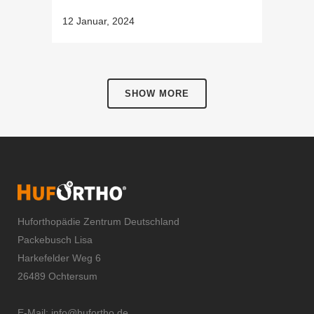
12 Januar, 2024
SHOW MORE
Huforthopädie Zentrum Deutschland
Packebusch Lisa
Harkefelder Weg 6
26489 Ochtersum
E-Mail:
info@hufortho.de