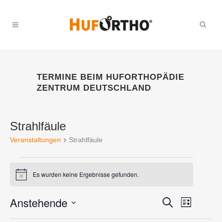
TERMINE BEIM HUFORTHOPÄDIE
ZENTRUM DEUTSCHLAND
Strahlfäule
Veranstaltungen
Strahlfäule
VERANSTALTUNGEN
Es wurden keine Ergebnisse gefunden.
Hinweis
Anstehende
VERANS
VERANST
Suche
Liste
ANSICH
Datum
SUCHE
NAVIGA