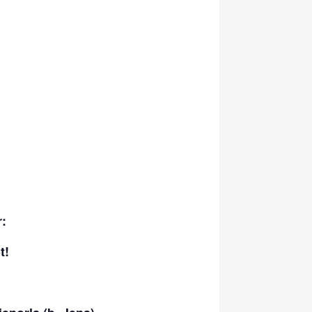
r:
t!