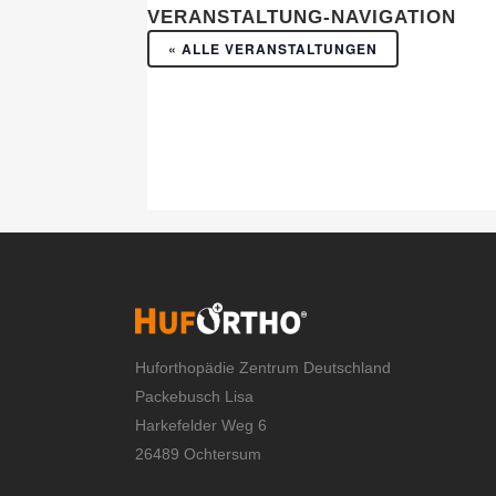
VERANSTALTUNG-NAVIGATION
« ALLE VERANSTALTUNGEN
Huforthopädie Zentrum Deutschland
Packebusch Lisa
Harkefelder Weg 6
26489 Ochtersum