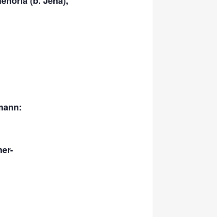
enorla (b. Jena),
mann:
mer-