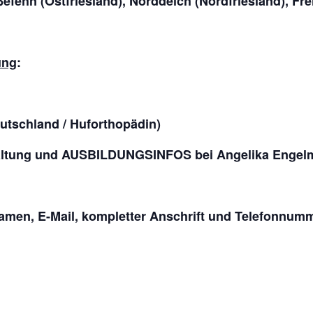
ehn (Ostfriesland), Norddeich (Nordfriesland), Frei
ung
:
utschland / Huforthopädin)
ltung und AUSBILDUNGSINFOS bei Angelika Engel
amen, E-Mail, kompletter Anschrift und Telefonnum