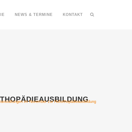
IE
NEWS & TERMINE
KONTAKT
RTHOPÄDIEAUSBILDUNG
eranstaltungen im November zur Huforthopädieausbildung