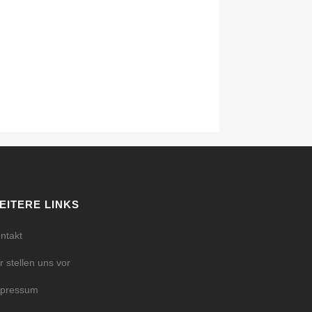
EITERE LINKS
ntakt
r stellen uns vor
mpressum