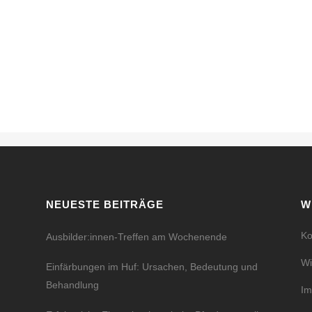
NEUESTE BEITRÄGE
W
Ko
Ausbilder:innen-Treffen am Wochenende
Wi
Einfärbungen im Huf: Ursachen, Bedeutung und
Behandlung
I