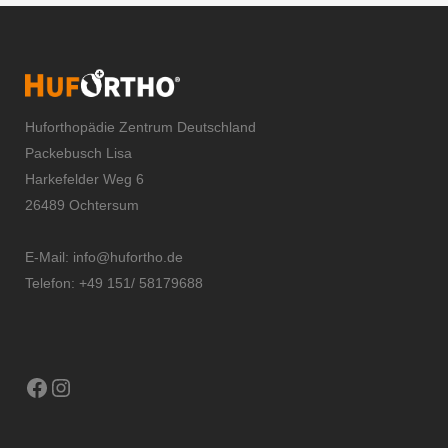
Huforthopädie Zentrum Deutschland
Packebusch Lisa
Harkefelder Weg 6
26489 Ochtersum
E-Mail:
info@hufortho.de
Telefon: +49 151/ 58179688
Facebook
Instagram