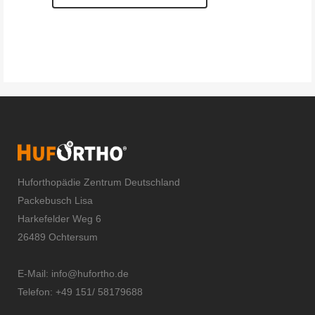
Huforthopädie Zentrum Deutschland
Packebusch Lisa
Harkefelder Weg 6
26489 Ochtersum
E-Mail:
info@hufortho.de
Telefon: +49 151/ 58179688