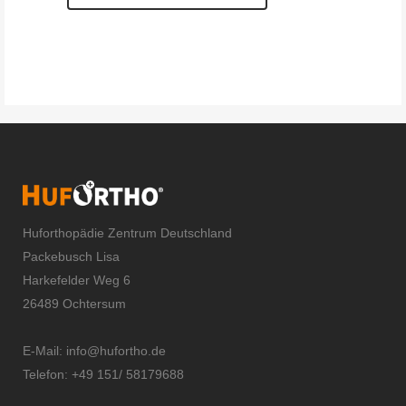
Huforthopädie Zentrum Deutschland
Packebusch Lisa
Harkefelder Weg 6
26489 Ochtersum
E-Mail:
info@hufortho.de
Telefon: +49 151/ 58179688