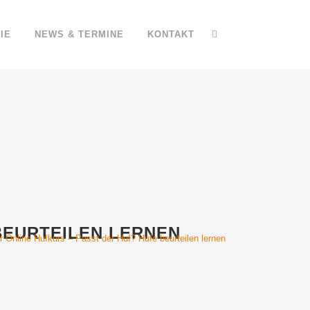
IE
NEWS & TERMINE
KONTAKT
BEURTEILEN LERNEN
er Online Hufkurs – Passt der Huf? Hufe beurteilen lernen