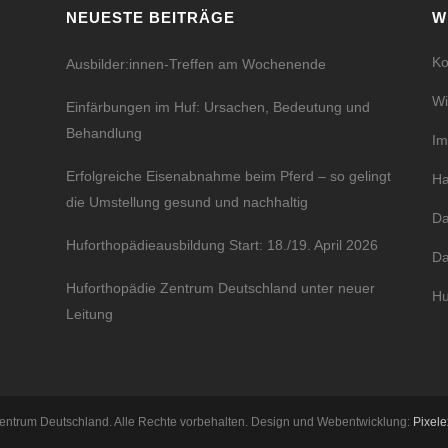
NEUESTE BEITRÄGE
W
Ko
Ausbilder:innen-Treffen am Wochenende
Wi
Einfärbungen im Huf: Ursachen, Bedeutung und
Behandlung
I
Erfolgreiche Eisenabnahme beim Pferd – so gelingt
Ha
die Umstellung gesund und nachhaltig
Da
Huforthopädieausbildung Start: 18./19. April 2026
Da
Huforthopädie Zentrum Deutschland unter neuer
Hu
Leitung
entrum Deutschland. Alle Rechte vorbehalten. Design und Webentwicklung:
Pixele