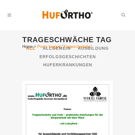
TRAGESCHWÄCHE TAG
Home
>
Posts tagged "Trageschwäche"
ALL
ALLGEMEIN
AUSBILDUNG
ERFOLGSGESCHICHTEN
HUFERKRANKUNGEN