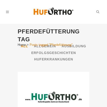
PFERDEFÜTTERUNG
TAG
Home
>
Posts tagged "Pferdefütterung"
ALL
ALLGEMEIN
AUSBILDUNG
ERFOLGSGESCHICHTEN
HUFERKRANKUNGEN