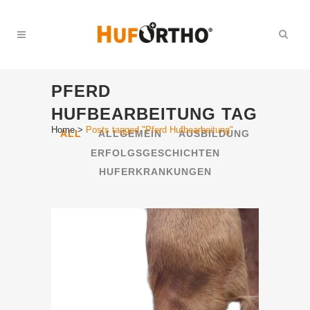
PFERD
HUFBEARBEITUNG TAG
Home
>
Posts tagged "Pferd Hufbearbeitung"
ALL
ALLGEMEIN
AUSBILDUNG
ERFOLGSGESCHICHTEN
HUFERKRANKUNGEN