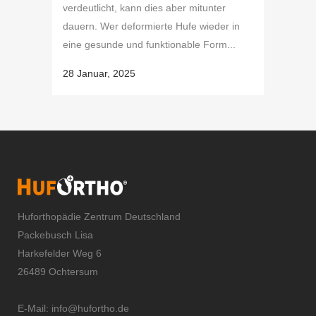
verdeutlicht, kann dies aber mitunter
dauern. Wer deformierte Hufe wieder in
eine gesunde und funktionable Form...
28 Januar, 2025
Huforthopädie Zentrum Deutschland
Packebusch Lisa
Harkefelder Weg 6
26489 Ochtersum
E-Mail:
info@hufortho.de