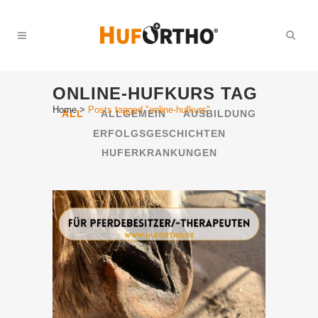
ONLINE-HUFKURS TAG
Home
>
Posts tagged "online-hufkurs"
ALL
ALLGEMEIN
AUSBILDUNG
ERFOLGSGESCHICHTEN
HUFERKRANKUNGEN