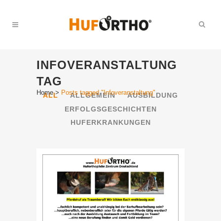
INFOVERANSTALTUNG
TAG
Home
>
Posts tagged "Infoveranstaltung"
ALL
ALLGEMEIN
AUSBILDUNG
ERFOLGSGESCHICHTEN
HUFERKRANKUNGEN