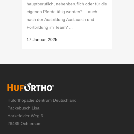
hauptberuflich, nebenberuflich oder für die
eigenen Pferde tätig werden? …auch
nach der Ausbildung Austausch und
Fortbildung im Team? ...
17 Januar, 2025
Huforthopädie Zentrum Deutschland
Packebusch Lisa
Harkefelder Weg 6
26489 Ochtersum