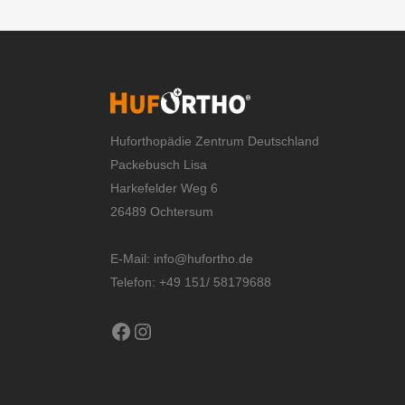
Huforthopädie Zentrum Deutschland
Packebusch Lisa
Harkefelder Weg 6
26489 Ochtersum
E-Mail:
info@hufortho.de
Telefon: +49 151/ 58179688
Facebook
Instagram