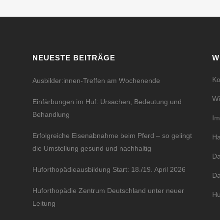
NEUESTE BEITRÄGE
W
Ko
Ausbilder:innen-Treffen am Wochenende
Wi
Einfärbungen im Huf: Ursachen, Bedeutung und
Behandlung
I
Erfolgreiche Eisenabnahme beim Pferd – so gelingt
Ha
die Umstellung gesund und nachhaltig
Da
Huforthopädieausbildung Start: 18./19. April 2026
Da
Huforthopädie Zentrum Deutschland unter neuer
Hu
Leitung