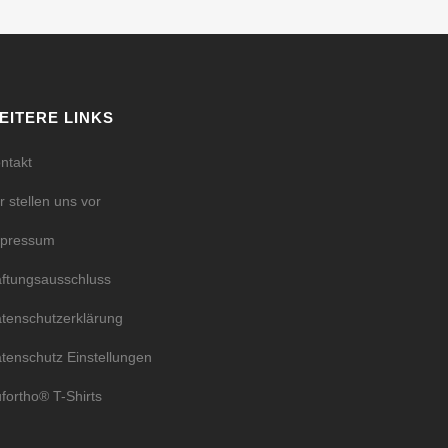
EITERE LINKS
ntakt
r stellen uns vor
mpressum
ftungsausschluss
tenschutzerklärung
tenschutz Einstellungen
fortho® T-Shirts