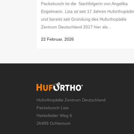
Packebusch ist die Nachfolgerin von Angelika
Engelmann. Lisa ist seit 17 Jahren Huforthopädi
und bereits seit Gründung des Huforthopädie
Zentrum Deutschland 2017 hier als...
22 Februar, 2026
Huforthopädie Zentrum Deutschland
Packebusch Lisa
Harkefelder Weg 6
26489 Ochtersum