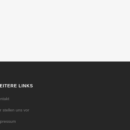
EITERE LINKS
ntakt
r stellen uns vor
mpressum