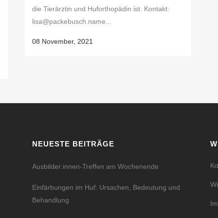
die Tierärztin und Huforthopädin ist. Kontakt:
n
lisa@packebusch.name...
08 November, 2021
NEUESTE BEITRÄGE
W
Ko
Ausbilder:innen-Treffen am Wochenende
Wi
Einfärbungen im Huf: Ursachen, Bedeutung und
Behandlung
I