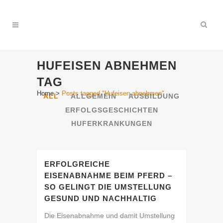
HUFEISEN ABNEHMEN
TAG
Home
>
Posts tagged "Hufeisen abnehmen"
ALL
ALLGEMEIN
AUSBILDUNG
ERFOLGSGESCHICHTEN
HUFERKRANKUNGEN
ERFOLGREICHE
EISENABNAHME BEIM PFERD –
SO GELINGT DIE UMSTELLUNG
GESUND UND NACHHALTIG
Die Eisenabnahme und damit Umstellung