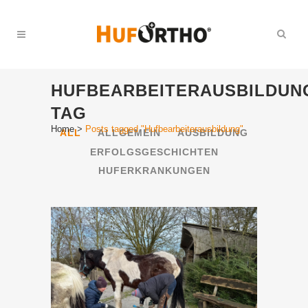
HUFBEARBEITERAUSBILDUN
TAG
Home
>
Posts tagged "Hufbearbeiterausbildung"
ALL
ALLGEMEIN
AUSBILDUNG
ERFOLGSGESCHICHTEN
HUFERKRANKUNGEN