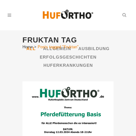
FRUKTAN TAG
Home
>
Posts tagged "Fruktan"
ALL
ALLGEMEIN
AUSBILDUNG
ERFOLGSGESCHICHTEN
HUFERKRANKUNGEN