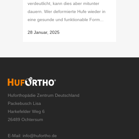
verdeutlicht, kann dies aber mitunter
dauern. Wer deformierte Hufe wieder in
eine gesunde und funktionable Form...
28 Januar, 2025
Huforthopädie Zentrum Deutschland
Packebusch Lisa
Harkefelder Weg 6
26489 Ochtersum
E-Mail:
info@hufortho.de