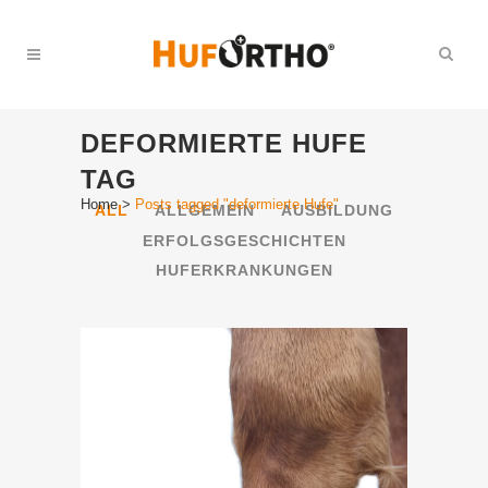
DEFORMIERTE HUFE
TAG
Home
>
Posts tagged "deformierte Hufe"
ALL
ALLGEMEIN
AUSBILDUNG
ERFOLGSGESCHICHTEN
HUFERKRANKUNGEN