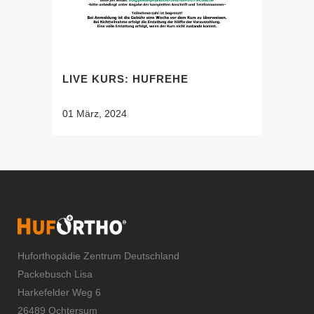
LIVE KURS: HUFREHE
01 März, 2024
Huforthopädie Zentrum Deutschland
Packebusch Lisa
Harkefelder Weg 6
26489 Ochtersum