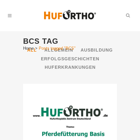
BCS TAG
Home
>
Posts tagged "BCS"
ALL
ALLGEMEIN
AUSBILDUNG
ERFOLGSGESCHICHTEN
HUFERKRANKUNGEN