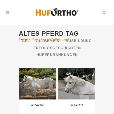
ALTES PFERD TAG
Home
>
Posts tagged "altes pferd"
ALL
ALLGEMEIN
AUSBILDUNG
ERFOLGSGESCHICHTEN
HUFERKRANKUNGEN